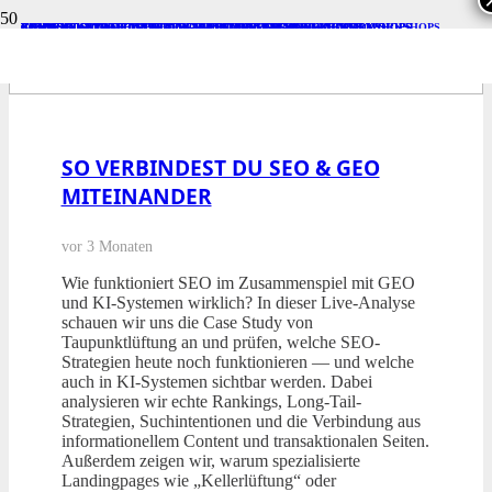
B2B
KEYWORDS
CASE
B2B
CONTENT
KEYWORDS
ACADEMY WORKSHOPS
KEYWORDS
CONTENT
CONTENT
CASE
CASE
KEYWORDS
KEYWORDS
KEYWORDS
PROMPTS
STRATEGIE
THEMEN
VERGANGENE WORKSHOPS
THEMEN
STRATEGIE
STRATEGIE
STRATEGIE
THEMEN
KEYWORDS
TOOLS
VERGANGENE WORKSHOPS
THEMEN
THEMEN
VERGANGENE WORKSHOPS
STRATEGIE
VERGANGENE WORKSHOPS
VERGANGENE WORKSHOPS
VERGANGENE WORKSHOPS
VERGANGENE WORKSHOPS
KEYWORDS
STUDY
STUDY
STUDY
GEO
CONTENT
GEO
KEYWORDS
KEYWORDS
GEO
KEYWORDS
PROMPTS
QUELLEN
SEO
PROMPTS
STRATEGIE
STRATEGIE
QUELLEN
TECHNIK
THEMEN
SEO
THEMEN
STRATEGIE
VERGANGENE
VERGANGENE
THEMEN
VERGA
WORKSHOPS
WORKSHOPS
WORKSHOPS
SO VERBINDEST DU SEO & GEO
MITEINANDER
vor 3 Monaten
Wie funktioniert SEO im Zusammenspiel mit GEO
und KI-Systemen wirklich? In dieser Live-Analyse
schauen wir uns die Case Study von
Taupunktlüftung an und prüfen, welche SEO-
Strategien heute noch funktionieren — und welche
auch in KI-Systemen sichtbar werden. Dabei
analysieren wir echte Rankings, Long-Tail-
Strategien, Suchintentionen und die Verbindung aus
informationellem Content und transaktionalen Seiten.
Außerdem zeigen wir, warum spezialisierte
Landingpages wie „Kellerlüftung“ oder