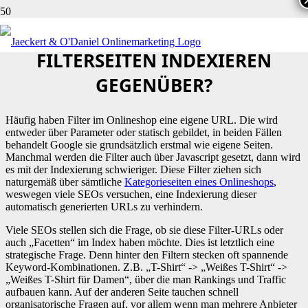
WIE STEHT IHR DEM THEMA
FILTERSEITEN INDEXIEREN
GEGENÜBER?
Häufig haben Filter im Onlineshop eine eigene URL. Die wird
entweder über Parameter oder statisch gebildet, in beiden Fällen
behandelt Google sie grundsätzlich erstmal wie eigene Seiten.
Manchmal werden die Filter auch über Javascript gesetzt, dann wird
es mit der Indexierung schwieriger. Diese Filter ziehen sich
naturgemäß über sämtliche
Kategorieseiten eines Onlineshops
,
weswegen viele SEOs versuchen, eine Indexierung dieser
automatisch generierten URLs zu verhindern.
Viele SEOs stellen sich die Frage, ob sie diese Filter-URLs oder
auch „Facetten“ im Index haben möchte. Dies ist letztlich eine
strategische Frage. Denn hinter den Filtern stecken oft spannende
Keyword-Kombinationen. Z.B. „T-Shirt“ -> „Weißes T-Shirt“ ->
„Weißes T-Shirt für Damen“, über die man Rankings und Traffic
aufbauen kann. Auf der anderen Seite tauchen schnell
organisatorische Fragen auf, vor allem wenn man mehrere Anbieter