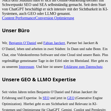
Nach dem Studium habt er sich als Online-Marketing-Berater mit
Schwerpunkt SEO und SEA selbstständig gemacht. Seit dem Start
von ChatGPT beschäftigt er sich intensiv mit der Sichtbarkeit in KI-
Systemen, auch GEO oder LLMO genannt.
Content Performance
Conversion Optimierung
Unser Büro
Wir,
Benjamin O’Daniel
und
Fabian Jaeckert
, Partner bei Jaeckert &
O’Daniel, leben und arbeiten in zwei Städten: In Daun und nahe Bonn. Ein
Chat, eine Videokonferenz-Software und eine Cloud sind unsere Basis. Plus
regelmäßige gemeinsame Tage in der Eifel oder im Rheinland. Hier geht es
zu unserem
Impressum
. Und hier ist unsere
Erklärung zum Datenschutz
.
Unsere GEO & LLMO Expertise
Seit vielen Jahren teilen Benjamin O’Daniel und Fabian Jaeckert ihr
Erfahrung und Expertise. In
SEO
und jetzt in
GEO
(Generative Engine
Optimization). Hierbei geht es um Sichtbarkeit und Relevanz in KI-
Systemen und Optimierung für ChatGPT, Gemini, Copilot und Perplexity.