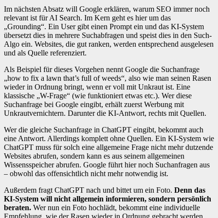
Im nächsten Absatz will Google erklären, warum SEO immer noch
relevant ist für AI Search. Im Kern geht es hier um das
„Grounding“. Ein User gibt einen Prompt ein und das KI-System
übersetzt dies in mehrere Suchabfragen und speist dies in den Such-
Algo ein. Websites, die gut ranken, werden entsprechend ausgelesen
und als Quelle referenziert.
Als Beispiel für dieses Vorgehen nennt Google die Suchanfrage
„how to fix a lawn that’s full of weeds“, also wie man seinen Rasen
wieder in Ordnung bringt, wenn er voll mit Unkraut ist. Eine
klassische „W-Frage“ (wie funktioniert etwas etc.). Wer diese
Suchanfrage bei Google eingibt, erhält zuerst Werbung mit
Unkrautvernichtern. Darunter die KI-Antwort, rechts mit Quellen.
Wer die gleiche Suchanfrage in ChatGPT eingibt, bekommt auch
eine Antwort. Allerdings komplett ohne Quellen. Ein KI-System wie
ChatGPT muss für solch eine allgemeine Frage nicht mehr dutzende
Websites abrufen, sondern kann es aus seinem allgemeinen
Wissensspeicher abrufen. Google führt hier noch Suchanfragen aus
– obwohl das offensichtlich nicht mehr notwendig ist.
Außerdem fragt ChatGPT nach und bittet um ein Foto.
Denn das
KI-System will nicht allgemein informieren, sondern persönlich
beraten.
Wer nun ein Foto hochlädt, bekommt eine individuelle
Empfehlung, wie der Rasen wieder in Ordnung gebracht werden