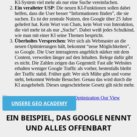
KI-System viel mehr als nur eine Suche vereinfachen.
Ein veralteter USP
: Die neuen KI-Funktionen sollen dabei
helfen, dass die User besser “Informationen finden”, die sie
suchen. Es ist der zentrale Nutzen, den Google über 25 Jahre
geliefert hat. Kein Wort von Chats, kein Wort von Interaktion,
die viel mehr ist als nur „Suche“. Dabei weiß jedes Schulkind,
wie man mit einer KI seine Themen bespricht.
Überholtes Versprechen
: Wer sich als Webmaster an die
neuen Optimierungen hält, bekommt “neue Möglichkeiten”,
so Google. Die User interagieren angeblich stärker mit dem
Content, verweilen länger auf den Inhalten. Belege dafür gibt
es nicht. Die Zahlen zeigen das Gegenteil: Fast alle Websites
erhalten weniger Google Traffic als vorher, bestenfalls bleibt
der Traffic stabil. Früher galt: Wer sich Mühe gibt und vorne
steht, bekommt Website Besucher. Genau das wird durch die
KI ausgehebelt. Dieses ungeschriebene Gesetz gilt nicht mehr.
UNSERE GEO ACADEMY
EIN BEISPIEL, DAS GOOGLE NENNT
UND ALLES OFFENBART