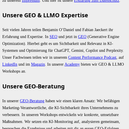
zu unserem
Impressum
. Und hier ist unsere
Erklärung zum Datenschutz
.
Unsere GEO & LLMO Expertise
Seit vielen Jahren teilen Benjamin O’Daniel und Fabian Jaeckert ihr
Erfahrung und Expertise. In
SEO
und jetzt in
GEO
(Generative Engine
Optimization). Hierbei geht es um Sichtbarkeit und Relevanz in KI-
Systemen und Optimierung für ChatGPT, Gemini, Copilot und Perplexity.
Unser Fachwissen teilen wir in unserem
Content Performance Podcast
, auf
LinkedIn
und im
Magazin
. In unserer
Academy
bieten wir GEO & LLMO
Workshops an.
Unsere GEO-Beratung
In unserer
GEO-Beratung
haben wir einen klaren Ansatz: Wir befähigen
Marketing-Verantwortliche, die KI-Sichtbarkeit ihres Unternehmens zu
verbessern. In unseren Workshops entwickeln wir konkrete, umsetzbare
Maßnahmen. Wir setzen ein KI-Monitoring auf, analysieren gemeinsam,
besprechen die Ergebnisse und arbeiten mit dir an euren GEO-Erfolgen.