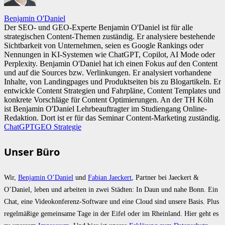
Benjamin O'Daniel
Der SEO- und GEO-Experte Benjamin O'Daniel ist für alle
strategischen Content-Themen zuständig. Er analysiere bestehende
Sichtbarkeit von Unternehmen, seien es Google Rankings oder
Nennungen in KI-Systemen wie ChatGPT, Copilot, AI Mode oder
Perplexity. Benjamin O'Daniel hat ich einen Fokus auf den Content
und auf die Sources bzw. Verlinkungen. Er analysiert vorhandene
Inhalte, von Landingpages und Produktseiten bis zu Blogartikeln. Er
entwickle Content Strategien und Fahrpläne, Content Templates und
konkrete Vorschläge für Content Optimierungen. An der TH Köln
ist Benjamin O'Daniel Lehrbeauftragter im Studiengang Online-
Redaktion. Dort ist er für das Seminar Content-Marketing zuständig.
ChatGPT
GEO Strategie
Unser Büro
Wir,
Benjamin O’Daniel
und
Fabian Jaeckert
, Partner bei Jaeckert &
O’Daniel, leben und arbeiten in zwei Städten: In Daun und nahe Bonn. Ein
Chat, eine Videokonferenz-Software und eine Cloud sind unsere Basis. Plus
regelmäßige gemeinsame Tage in der Eifel oder im Rheinland. Hier geht es