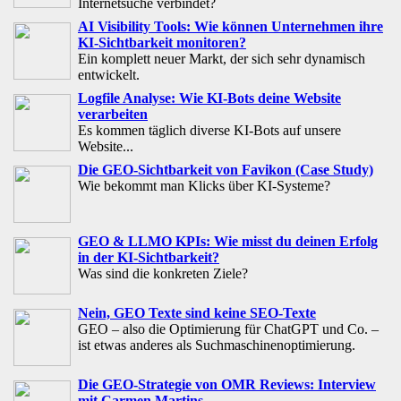
Internetsuche verbindet?
AI Visibility Tools: Wie können Unternehmen ihre
KI-Sichtbarkeit monitoren?
Ein komplett neuer Markt, der sich sehr dynamisch
entwickelt.
Logfile Analyse: Wie KI-Bots deine Website
verarbeiten
Es kommen täglich diverse KI-Bots auf unsere
Website...
Die GEO-Sichtbarkeit von Favikon (Case Study)
Wie bekommt man Klicks über KI-Systeme?
GEO & LLMO KPIs: Wie misst du deinen Erfolg
in der KI-Sichtbarkeit?
Was sind die konkreten Ziele?
Nein, GEO Texte sind keine SEO-Texte
GEO – also die Optimierung für ChatGPT und Co. –
ist etwas anderes als Suchmaschinenoptimierung.
Die GEO-Strategie von OMR Reviews: Interview
mit Carmen Martins