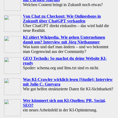
Welchen Content bringt in Zukunft noch etwas?
Von Chat zu Checkout: Wie Onlineshops in
Zukunft über ChatGPT verkaufen
Über ChatGPT direkt einkaufen – das wird bald die
neue Realität.
KI zitiert Wikipedia. Wie gehen Unternehmen
damit um? Interview mit Jörg Niethammer
Was kann und darf man ändern – und wo bekommt
man Gegenwind aus der Community?
GEO Technik: So machst du deine Website KI-
ready
Spoiler: schema.org und llms.txt sind es nicht.
Was KI-Crawler wirklich lesen [Studie]: Interview
mit Julio C. Guevara
Wie gut helfen strukturierte Daten für KI-Sichtbarkeit?
Wer kümmert sich um KI-Quellen: PR, Social,
SEO?
ein neues Arbeitsfeld in der KI-Optimierung.