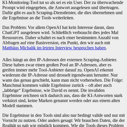
KI-Monitoring-Tool tut so als sei es ein User. Der zu überwachende
Prompt wird eingegeben, die Antwort ausgelesen und übertragen.
Dafür gibt es auch Scraping-Dienstleister, die dies übernehmen und
die Ergebnisse an die Tools weiterleiten.
Das Problem: Vor allem OpenAI hat kein Interesse daran, dass
ChatGPT ausgelesen wird. Schließlich verbraucht dies jedes Mal
Ressourcen. Daher schaltet es nach einer bestimmten Anzahl von
Abfragen auf eine Basisversion, ein Punkt, den wir auch mit
Matthäus Michalik im letzten Interview besprochen haben
.
Alles hängt an den IP-Adressen der externen Scraping-Anbieter.
Diese haben zwar einen großen Pool an IP-Adressen, aber es
greifen immer mehr Tool-Anbieter darauf zu. OpenAI erkennt
wiederum die IP-Adresse und drosselt irgendwann herunter. Nur
wann das genau geschieht, kann man nicht vorhersehen. Die Folge:
Manchmal kommen valide Ergebnisse zurück – oft aber auch
„labbrige“ Ergebnisse, wie David es nennt. Die invaliden
Ergebnisse zeichnen sich dadurch aus, dass die KI-Antworten stark
verkürzt sind, keine Marken genannt werden oder aus einem alten
Modell stammen.
Die Ergebnisse in den Tools sind also nur bedingt valide und nur mit
Vorsicht zu nutzen. Oder anders gesagt: Wir brauchen Daten, die der
Realität so nah wie möglich kommen. Wie die Tools dieses Problem