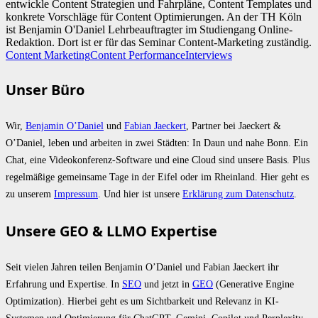
entwickle Content Strategien und Fahrpläne, Content Templates und
konkrete Vorschläge für Content Optimierungen. An der TH Köln
ist Benjamin O'Daniel Lehrbeauftragter im Studiengang Online-
Redaktion. Dort ist er für das Seminar Content-Marketing zuständig.
Content Marketing
Content Performance
Interviews
Unser Büro
Wir,
Benjamin O’Daniel
und
Fabian Jaeckert
, Partner bei Jaeckert &
O’Daniel, leben und arbeiten in zwei Städten: In Daun und nahe Bonn. Ein
Chat, eine Videokonferenz-Software und eine Cloud sind unsere Basis. Plus
regelmäßige gemeinsame Tage in der Eifel oder im Rheinland. Hier geht es
zu unserem
Impressum
. Und hier ist unsere
Erklärung zum Datenschutz
.
Unsere GEO & LLMO Expertise
Seit vielen Jahren teilen Benjamin O’Daniel und Fabian Jaeckert ihr
Erfahrung und Expertise. In
SEO
und jetzt in
GEO
(Generative Engine
Optimization). Hierbei geht es um Sichtbarkeit und Relevanz in KI-
Systemen und Optimierung für ChatGPT, Gemini, Copilot und Perplexity.