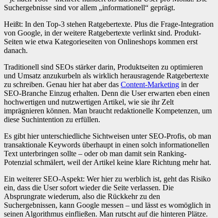
Suchergebnisse sind vor allem „informationell“ geprägt.
Heißt: In den Top-3 stehen Ratgebertexte. Plus die Frage-Integration
von Google, in der weitere Ratgebertexte verlinkt sind. Produkt-
Seiten wie etwa Kategorieseiten von Onlineshops kommen erst
danach.
Traditionell sind SEOs stärker darin, Produktseiten zu optimieren
und Umsatz anzukurbeln als wirklich herausragende Ratgebertexte
zu schreiben. Genau hier hat aber das
Content-Marketing
in der
SEO-Branche Einzug erhalten. Denn die User erwarten eben einen
hochwertigen und nutzwertigen Artikel, wie sie ihr Zelt
imprägnieren können. Man braucht redaktionelle Kompetenzen, um
diese Suchintention zu erfüllen.
Es gibt hier unterschiedliche Sichtweisen unter SEO-Profis, ob man
transaktionale Keywords überhaupt in einen solch informationellen
Text unterbringen sollte – oder ob man damit sein Ranking-
Potenzial schmälert, weil der Artikel keine klare Richtung mehr hat.
Ein weiterer SEO-Aspekt: Wer hier zu werblich ist, geht das Risiko
ein, dass die User sofort wieder die Seite verlassen. Die
Absprungrate wiederum, also die Rückkehr zu den
Suchergebnissen, kann Google messen – und lässt es womöglich in
seinen Algorithmus einfließen. Man rutscht auf die hinteren Plätze.