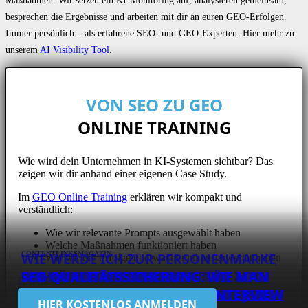
besprechen die Ergebnisse und arbeiten mit dir an euren GEO-Erfolgen.
Immer persönlich – als erfahrene SEO- und GEO-Experten. Hier mehr zu
unserem
AI Visibility Tool
.
VON SEO ZU GEO
ONLINE TRAINING
Wie wird dein Unternehmen in KI-Systemen sichtbar? Das
zeigen wir dir anhand einer eigenen Case Study.
Im
GEO Online Training
erklären wir kompakt und
verständlich:
Wie wir relevante Prompts ausgewählt haben
Welche Maßnahmen funktioniert haben
WIE WERDE ICH ZUR PERSONENMARKE
CONTENT
LINKS
MAGAZIN
Wie wir die Erfolge überwacht und ausgewertet haben
SEO FÜR EIN SOFTWARE-
B2B CASE STUDY: WAS BRINGEN ZEHN
COMMUNITY MANAGEMENT IN
– OHNE PLUMPE WERBUNG FÜR MICH
WIE WERDE ICH LINKEDIN
SEO QUALITÄTSSICHERUNG: WIE MAN
Bist du dabei?
UNTERNEHMEN: INTERVIEW MIT BEAT
JAHRE CONTENT MARKETING?
SEO ALS GROWTH-STRATEGIE:
SO GEHT USER TESTING: INTERVIEW MIT
UNTERNEHMEN: INTERVIEW MIT VIVIAN
ZU MACHEN? INTERVIEW MIT KERSTIN
INFLUENCER*IN? INTERVIEW MIT JENS
SEINE RANKINGS SCHÜTZT – INTERVIEW
HIER KOSTENLOS ANMELDEN