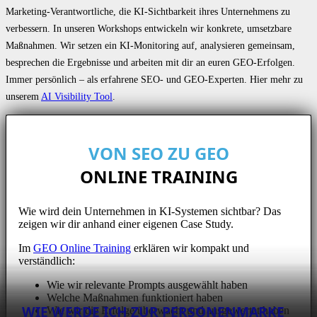
Marketing-Verantwortliche, die KI-Sichtbarkeit ihres Unternehmens zu
verbessern. In unseren Workshops entwickeln wir konkrete, umsetzbare
Maßnahmen. Wir setzen ein KI-Monitoring auf, analysieren gemeinsam,
besprechen die Ergebnisse und arbeiten mit dir an euren GEO-Erfolgen.
Immer persönlich – als erfahrene SEO- und GEO-Experten. Hier mehr zu
unserem
AI Visibility Tool
.
VON SEO ZU GEO
ONLINE TRAINING
Wie wird dein Unternehmen in KI-Systemen sichtbar? Das
zeigen wir dir anhand einer eigenen Case Study.
Im
GEO Online Training
erklären wir kompakt und
verständlich:
Wie wir relevante Prompts ausgewählt haben
Welche Maßnahmen funktioniert haben
WIE WERDE ICH ZUR PERSONENMARKE
Wie wir die Erfolge überwacht und ausgewertet haben