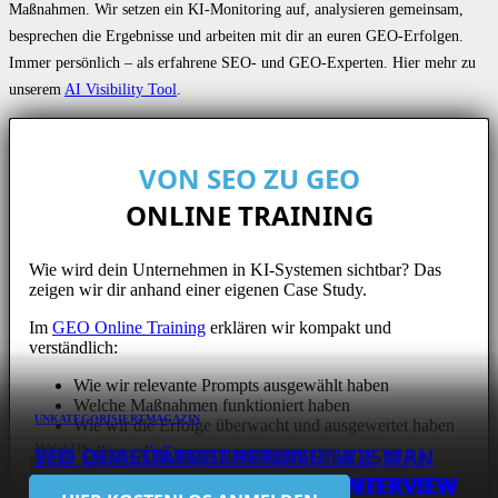
Maßnahmen. Wir setzen ein KI-Monitoring auf, analysieren gemeinsam,
besprechen die Ergebnisse und arbeiten mit dir an euren GEO-Erfolgen.
Immer persönlich – als erfahrene SEO- und GEO-Experten. Hier mehr zu
unserem
AI Visibility Tool
.
VON SEO ZU GEO
ONLINE TRAINING
Wie wird dein Unternehmen in KI-Systemen sichtbar? Das
zeigen wir dir anhand einer eigenen Case Study.
Im
GEO Online Training
erklären wir kompakt und
verständlich:
Wie wir relevante Prompts ausgewählt haben
Welche Maßnahmen funktioniert haben
UNKATEGORISIERT
MAGAZIN
Wie wir die Erfolge überwacht und ausgewertet haben
SEO FÜR EIN SOFTWARE-
SEO CASE STUDY: SO ARBEITET
WIE DER SÜDWESTRUNDFUNK (SWR)
SEO QUALITÄTSSICHERUNG: WIE MAN
MAGAZIN
Bist du dabei?
DIE SEO-STRATEGIE VON HUBSPOT:
SO GEHT USER TESTING: INTERVIEW MIT
SEO ALS GROWTH-STRATEGIE:
UNTERNEHMEN: INTERVIEW MIT BEAT
URLAUBSGURU – INTERVIEW MIT
AN SEARCH EXPERIENCE ARBEITET:
SEINE RANKINGS SCHÜTZT – INTERVIEW
WAS BRINGT EIN SEO-TOOL? INTERVIEW