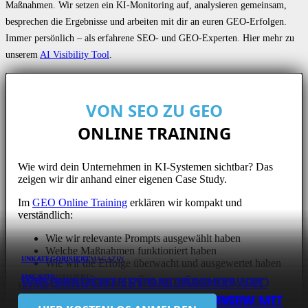
Maßnahmen. Wir setzen ein KI-Monitoring auf, analysieren gemeinsam,
besprechen die Ergebnisse und arbeiten mit dir an euren GEO-Erfolgen.
Immer persönlich – als erfahrene SEO- und GEO-Experten. Hier mehr zu
unserem
AI Visibility Tool
.
VON SEO ZU GEO
ONLINE TRAINING
Wie wird dein Unternehmen in KI-Systemen sichtbar? Das
zeigen wir dir anhand einer eigenen Case Study.
Im
GEO Online Training
erklären wir kompakt und
verständlich:
Wie wir relevante Prompts ausgewählt haben
Welche Maßnahmen funktioniert haben
UNKATEGORISIERT
UNKATEGORISIERT
UNKATEGORISIERT
MAGAZIN
Wie wir die Erfolge überwacht und ausgewertet haben
LANDINGPAGES FÜR SOFTWARE-
WIE DER SÜDWESTRUNDFUNK (SWR)
WIE HANSGROHE IN 40 LÄNDERN SEO
WAS BRAUCHT EIN ONLINESHOP UM
UNKATEGORISIERT
MAGAZIN
MAGAZIN
Bist du dabei?
SEO FÜR EIN MÖBEL-STARTUP:
UNTERNEHMEN: INTERVIEW MIT
AN SEARCH EXPERIENCE ARBEITET:
SEO FÜR SOFTWARE UNTERNEHMEN:
MACHT: INTERVIEW MIT JÖRG
ERFOLGREICH ZU RANKEN? INTERVIEW
DIE SEO-STRATEGIE VON HUBSPOT:
SO GEHT USER TESTING: INTERVIEW MIT