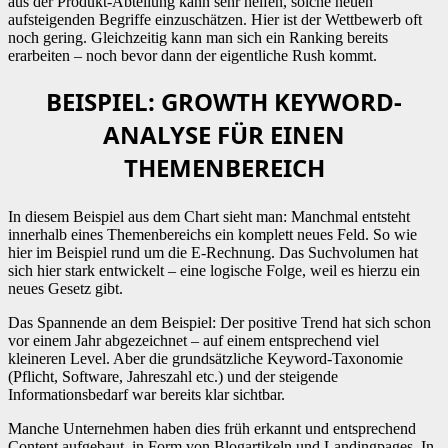
aus der Produkt-Abteilung kann sehr helfen, solche neuen
aufsteigenden Begriffe einzuschätzen. Hier ist der Wettbewerb oft
noch gering. Gleichzeitig kann man sich ein Ranking bereits
erarbeiten – noch bevor dann der eigentliche Rush kommt.
BEISPIEL: GROWTH KEYWORD-
ANALYSE FÜR EINEN
THEMENBEREICH
In diesem Beispiel aus dem Chart sieht man: Manchmal entsteht
innerhalb eines Themenbereichs ein komplett neues Feld. So wie
hier im Beispiel rund um die E-Rechnung. Das Suchvolumen hat
sich hier stark entwickelt – eine logische Folge, weil es hierzu ein
neues Gesetz gibt.
Das Spannende an dem Beispiel: Der positive Trend hat sich schon
vor einem Jahr abgezeichnet – auf einem entsprechend viel
kleineren Level. Aber die grundsätzliche Keyword-Taxonomie
(Pflicht, Software, Jahreszahl etc.) und der steigende
Informationsbedarf war bereits klar sichtbar.
Manche Unternehmen haben dies früh erkannt und entsprechend
Content aufgebaut, in Form von Blogartikeln und Landingpages. In