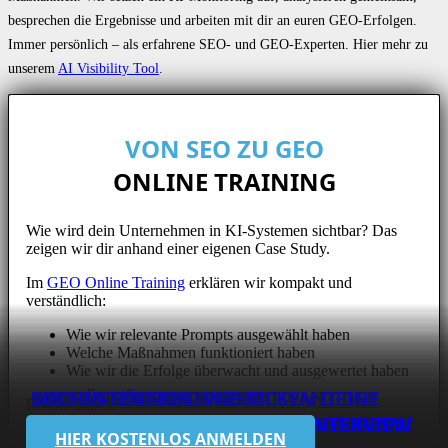
besprechen die Ergebnisse und arbeiten mit dir an euren GEO-Erfolgen.
Immer persönlich – als erfahrene SEO- und GEO-Experten. Hier mehr zu
unserem
AI Visibility Tool
.
VON SEO ZU GEO
ONLINE TRAINING
Wie wird dein Unternehmen in KI-Systemen sichtbar? Das
zeigen wir dir anhand einer eigenen Case Study.
Im
GEO Online Training
erklären wir kompakt und
verständlich:
Wie wir relevante Prompts ausgewählt haben
Welche Maßnahmen funktioniert haben
Wie wir die Erfolge überwacht und ausgewertet haben
SEO FÜR EIN SOFTWARE-
1 MIO. NUTZER IM MONAT – MIT DER
BIST DU FÜR GOOGLE RELEVANT
DIE SEO-STRATEGIE VON
SUCHINTENTION: WIE TICKEN DEINE
Bist du dabei?
UNTERNEHMEN: INTERVIEW MIT BEAT
SEO ALS GROWTH-STRATEGIE:
RICHTIGEN CONTENT STRATEGIE:
DOPPELT SO SICHTBAR WIE AIRBNB:
GENUG? INTERVIEW MIT OLAF KOPP
REISHUNGER.DE: INTERVIEW MIT BENNI
USER? INTERVIEW MIT JOHANNES BEUS
DIE KUNST DES CRAWLINGS: INTERVIEW
HIER KOSTENLOS ANMELDEN