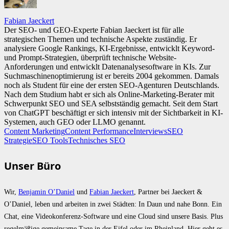
Fabian Jaeckert
Der SEO- und GEO-Experte Fabian Jaeckert ist für alle
strategischen Themen und technische Aspekte zuständig. Er
analysiere Google Rankings, KI-Ergebnisse, entwicklt Keyword-
und Prompt-Strategien, überprüft technische Website-
Anforderungen und entwicklt Datenanalysesoftware in KIs. Zur
Suchmaschinenoptimierung ist er bereits 2004 gekommen. Damals
noch als Student für eine der ersten SEO-Agenturen Deutschlands.
Nach dem Studium habt er sich als Online-Marketing-Berater mit
Schwerpunkt SEO und SEA selbstständig gemacht. Seit dem Start
von ChatGPT beschäftigt er sich intensiv mit der Sichtbarkeit in KI-
Systemen, auch GEO oder LLMO genannt.
Content Marketing
Content Performance
Interviews
SEO
Strategie
SEO Tools
Technisches SEO
Unser Büro
Wir,
Benjamin O’Daniel
und
Fabian Jaeckert
, Partner bei Jaeckert &
O’Daniel, leben und arbeiten in zwei Städten: In Daun und nahe Bonn. Ein
Chat, eine Videokonferenz-Software und eine Cloud sind unsere Basis. Plus
regelmäßige gemeinsame Tage in der Eifel oder im Rheinland. Hier geht es