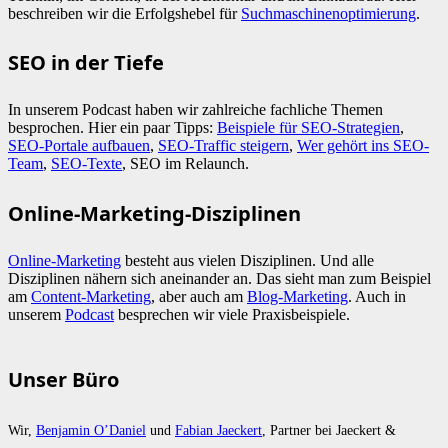
beschreiben wir die Erfolgshebel für
Suchmaschinenoptimierung
.
SEO in der Tiefe
In unserem Podcast haben wir zahlreiche fachliche Themen
besprochen. Hier ein paar Tipps:
Beispiele für SEO-Strategien
,
SEO-Portale aufbauen
,
SEO-Traffic steigern
,
Wer gehört ins SEO-
Team
,
SEO-Texte
, SEO im Relaunch.
Online-Marketing-Disziplinen
Online-Marketing
besteht aus vielen Disziplinen. Und alle
Disziplinen nähern sich aneinander an. Das sieht man zum Beispiel
am
Content-Marketing
, aber auch am
Blog-Marketing
. Auch in
unserem
Podcast
besprechen wir viele Praxisbeispiele.
Unser Büro
Wir,
Benjamin O’Daniel
und
Fabian Jaeckert
, Partner bei Jaeckert &