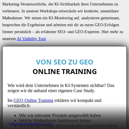
Marketing-Verantwortliche, die KI-Sichtbarkeit ihres Unternehmens zu
verbessern. In unseren Workshops entwickeln wir konkrete, umsetzbare
Maßnahmen. Wir setzen ein KI-Monitoring auf, analysieren gemeinsam,
besprechen die Ergebnisse und arbeiten mit dir an euren GEO-Erfolgen.
Immer persönlich – als erfahrene SEO- und GEO-Experten. Hier mehr zu
unserem
AI Visibility Tool
.
VON SEO ZU GEO
ONLINE TRAINING
Wie wird dein Unternehmen in KI-Systemen sichtbar? Das
zeigen wir dir anhand einer eigenen Case Study.
Im
GEO Online Training
erklären wir kompakt und
verständlich:
Wie wir relevante Prompts ausgewählt haben
Welche Maßnahmen funktioniert haben
UNKATEGORISIERT
UNKATEGORISIERT
MAGAZIN
Wie wir die Erfolge überwacht und ausgewertet haben