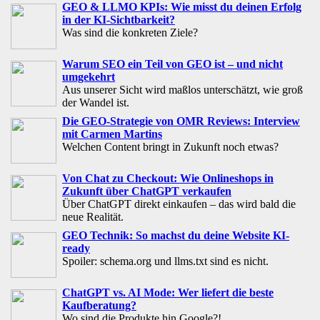
GEO & LLMO KPIs: Wie misst du deinen Erfolg
in der KI-Sichtbarkeit?
Was sind die konkreten Ziele?
Warum SEO ein Teil von GEO ist – und nicht
umgekehrt
Aus unserer Sicht wird maßlos unterschätzt, wie groß
der Wandel ist.
Die GEO-Strategie von OMR Reviews: Interview
mit Carmen Martins
Welchen Content bringt in Zukunft noch etwas?
Von Chat zu Checkout: Wie Onlineshops in
Zukunft über ChatGPT verkaufen
Über ChatGPT direkt einkaufen – das wird bald die
neue Realität.
GEO Technik: So machst du deine Website KI-
ready
Spoiler: schema.org und llms.txt sind es nicht.
ChatGPT vs. AI Mode: Wer liefert die beste
Kaufberatung?
Wo sind die Produkte hin Google?!