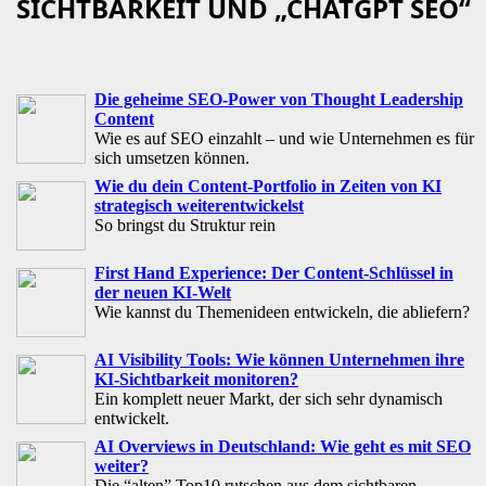
SICHTBARKEIT UND „CHATGPT SEO“
Die geheime SEO-Power von Thought Leadership
Content
Wie es auf SEO einzahlt – und wie Unternehmen es für
sich umsetzen können.
Wie du dein Content-Portfolio in Zeiten von KI
strategisch weiterentwickelst
So bringst du Struktur rein
First Hand Experience: Der Content-Schlüssel in
der neuen KI-Welt
Wie kannst du Themenideen entwickeln, die abliefern?
AI Visibility Tools: Wie können Unternehmen ihre
KI-Sichtbarkeit monitoren?
Ein komplett neuer Markt, der sich sehr dynamisch
entwickelt.
AI Overviews in Deutschland: Wie geht es mit SEO
weiter?
Die “alten” Top10 rutschen aus dem sichtbaren