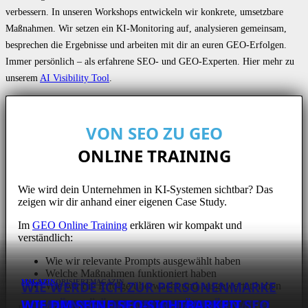
verbessern. In unseren Workshops entwickeln wir konkrete, umsetzbare
Maßnahmen. Wir setzen ein KI-Monitoring auf, analysieren gemeinsam,
besprechen die Ergebnisse und arbeiten mit dir an euren GEO-Erfolgen.
Immer persönlich – als erfahrene SEO- und GEO-Experten. Hier mehr zu
unserem
AI Visibility Tool
.
VON SEO ZU GEO
ONLINE TRAINING
Wie wird dein Unternehmen in KI-Systemen sichtbar? Das
zeigen wir dir anhand einer eigenen Case Study.
Im
GEO Online Training
erklären wir kompakt und
verständlich:
Wie wir relevante Prompts ausgewählt haben
Welche Maßnahmen funktioniert haben
WIE WERDE ICH ZUR PERSONENMARKE
UNKATEGORISIERT
MAGAZIN
MAGAZIN
Wie wir die Erfolge überwacht und ausgewertet haben
WIE DER SÜDWESTRUNDFUNK (SWR)
SEO QUALITÄTSSICHERUNG: WIE MAN
SEO FÜR EIN SOFTWARE-
– OHNE PLUMPE WERBUNG FÜR MICH
COMMUNITY MANAGEMENT IN
WIE HANSGROHE IN 40 LÄNDERN SEO
WIE DM SEINE SEO-SICHTBARKEIT