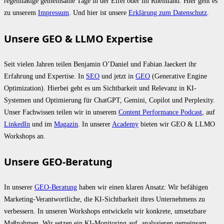
regelmäßige gemeinsame Tage in der Eifel oder im Rheinland. Hier geht es
zu unserem
Impressum
. Und hier ist unsere
Erklärung zum Datenschutz
.
Unsere GEO & LLMO Expertise
Seit vielen Jahren teilen Benjamin O’Daniel und Fabian Jaeckert ihr
Erfahrung und Expertise. In
SEO
und jetzt in
GEO
(Generative Engine
Optimization). Hierbei geht es um Sichtbarkeit und Relevanz in KI-
Systemen und Optimierung für ChatGPT, Gemini, Copilot und Perplexity.
Unser Fachwissen teilen wir in unserem
Content Performance Podcast
, auf
LinkedIn
und im
Magazin
. In unserer
Academy
bieten wir GEO & LLMO
Workshops an.
Unsere GEO-Beratung
In unserer
GEO-Beratung
haben wir einen klaren Ansatz: Wir befähigen
Marketing-Verantwortliche, die KI-Sichtbarkeit ihres Unternehmens zu
verbessern. In unseren Workshops entwickeln wir konkrete, umsetzbare
Maßnahmen. Wir setzen ein KI-Monitoring auf, analysieren gemeinsam,