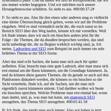
systematisch plant. Und da haben wir drei so Kernprobleme, die wir
uns immer wieder begegnen. Und wir möchten euch unsere
Herangehensweise schildern. So sieht es aus. #00:00:37-2#
F: So sieht es aus. Also für den einen oder anderen mag es vielleicht
eine kleine Überraschung gleich geben, wenn wir auf die Probleme
eingehen. Weil es sind vermutlich nicht die, die euch sonst so im
Bereich SEO über den Weg laufen, könnte ich mir vorstellen. Weil
ich finde immer, dass wir auch ein bisschen anders jetzt für die
Folge / die Themen, die da draußen besprochen werden, das sind
nicht unbedingt die, die zu Beginn wirklich wichtig sind, ja. Ich
meine,
Ladezeiten und SEO
zum Beispiel ist auch immer ein sehr
beliebtes Thema in der SEO-Szene.
Aber das sind echt Sachen, die kann man sich auch für später
aufheben. Klar, braucht man eine gute Ladezeit, aber man muss sich
erst einmal um die Basis kümmern, um die Grundlage kümmern. Ja,
und da können diese ganzen Themen, die da gerade so auch auf den
Plattformen diskutiert werden, die können so ein bisschen so die
Sicht vernebeln, finde ich, auf die Sachen, um die man sich
eigentlich zuerst kümmern müsste. Und darüber wollen wir heute
ein bisschen sprechen. Welche Probleme man erst einmal hat, wenn
man startet, und, ja, was man tun kann, um
strategisch SEO
anzugehen, das Thema SEO anzugehen. #00:01:41-5#
B: Ich finde, das merkt man auch immer. Also wir haben ja jetzt