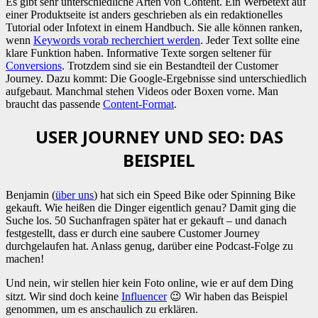
Es gibt sehr unterschiedliche Arten von Content. Ein Werbetext auf
einer Produktseite ist anders geschrieben als ein redaktionelles
Tutorial oder Infotext in einem Handbuch. Sie alle können ranken,
wenn
Keywords vorab recherchiert werden
. Jeder Text sollte eine
klare Funktion haben. Informative Texte sorgen seltener für
Conversions
. Trotzdem sind sie ein Bestandteil der Customer
Journey. Dazu kommt: Die Google-Ergebnisse sind unterschiedlich
aufgebaut. Manchmal stehen Videos oder Boxen vorne. Man
braucht das passende
Content-Format
.
USER JOURNEY UND SEO: DAS
BEISPIEL
Benjamin (
über uns
) hat sich ein Speed Bike oder Spinning Bike
gekauft. Wie heißen die Dinger eigentlich genau? Damit ging die
Suche los. 50 Suchanfragen später hat er gekauft – und danach
festgestellt, dass er durch eine saubere Customer Journey
durchgelaufen hat. Anlass genug, darüber eine Podcast-Folge zu
machen!
Und nein, wir stellen hier kein Foto online, wie er auf dem Ding
sitzt. Wir sind doch keine
Influencer
😉 Wir haben das Beispiel
genommen, um es anschaulich zu erklären.