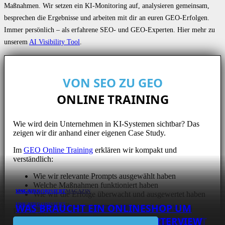
Maßnahmen. Wir setzen ein KI-Monitoring auf, analysieren gemeinsam,
besprechen die Ergebnisse und arbeiten mit dir an euren GEO-Erfolgen.
Immer persönlich – als erfahrene SEO- und GEO-Experten. Hier mehr zu
unserem
AI Visibility Tool
.
VON SEO ZU GEO
ONLINE TRAINING
Wie wird dein Unternehmen in KI-Systemen sichtbar? Das
zeigen wir dir anhand einer eigenen Case Study.
Im
GEO Online Training
erklären wir kompakt und
verständlich:
Wie wir relevante Prompts ausgewählt haben
Welche Maßnahmen funktioniert haben
UNKATEGORISIERT
MAGAZIN
MAGAZIN
UNKATEGORISIERT
MAGAZIN
Wie wir die Erfolge überwacht und ausgewertet haben
WIE DER SÜDWESTRUNDFUNK (SWR)
SEO FÜR EIN SOFTWARE-
WOHIN ENTWICKELT SICH SEO?
WIE DU EIN SEO-PORTAL MIT 700K
WAS BRAUCHT EIN ONLINESHOP UM
MAGAZIN
UNKATEGORISIERT
Bist du dabei?
AN SEARCH EXPERIENCE ARBEITET:
UNTERNEHMEN: INTERVIEW MIT BEAT
INTERVIEW MIT CHRISTIAN KUNZ ÜBER
KLICKS PRO QUARTAL ENTWICKELST:
SEO FÜR SOFTWARE UNTERNEHMEN:
SO GEHT USER TESTING: INTERVIEW MIT
SEO FÜR EIN MÖBEL-STARTUP:
ERFOLGREICH ZU RANKEN? INTERVIEW