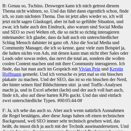
B: Genau so, Tschüss. Deswegen kann ich mich getrost diesem
Thema nicht widmen, so. Und das führt dann eigentlich schon, finde
ich, so zum nächsten Thema. Das ist jetzt alles wieder so, ich will
jetzt nicht sagen Glaskugel, aber ist halt so gefühlte Situation, und
zwar, ich habe auch den Eindruck, also warum sind Social Media
und SEO so zwei Welten oft, die so nicht so richtig interagieren
miteinander: Ich glaube, dass da halt auch ein unterschiedlicher
Schlag Mensch dahinter ist ganz oft. Also die Social Media und
Community Manager, die ich so kenne, ganz viele zum Beispiel ja,
die halten nichts von Ads, mit denen kann man nicht über Sales oder
Leads oder sowas reden, das nervt die total an, sondern die wollen
coolen Content machen und mit ihrer Community interagieren. Ich
finde, das hat man auch im Gespräch mit
Vivian Pein
und
Kerstin
Hoffmann
gemerkt. Und ich versuche es jetzt mal so ein bisschen
plakativ zu machen. Und der SEO, das ist so ein bisschen der Nerd,
der hinter seinen fünf Bildschirmen sitzt
ja und Traffic-Analysen
macht ja, und in Excel arbeitet (lacht) und der auch voll hart auch,
finde ich, also auf diese harten KPIs guckt. Und das sind einfach
zwei unterschiedliche Typen. #00:05:44-0#
F: Ja, ich sehe das auch so. Aber auch wenn natürlich Ausnahmen
die Regel bestätigen, aber diese Jungs haben oft einen technischen
Background, weil SEO immer sehr technisch gesehen wird, das
heißt, du musst dich ja auch mit der Technik auseinandersetzen. Und