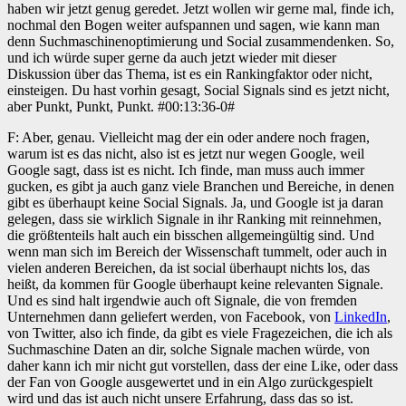
haben wir jetzt genug geredet. Jetzt wollen wir gerne mal, finde ich,
nochmal den Bogen weiter aufspannen und sagen, wie kann man
denn Suchmaschinenoptimierung und Social zusammendenken. So,
und ich würde super gerne da auch jetzt wieder mit dieser
Diskussion über das Thema, ist es ein Rankingfaktor oder nicht,
einsteigen. Du hast vorhin gesagt, Social Signals sind es jetzt nicht,
aber Punkt, Punkt, Punkt. #00:13:36-0#
F: Aber, genau. Vielleicht mag der ein oder andere noch fragen,
warum ist es das nicht, also ist es jetzt nur wegen Google, weil
Google sagt, dass ist es nicht. Ich finde, man muss auch immer
gucken, es gibt ja auch ganz viele Branchen und Bereiche, in denen
gibt es überhaupt keine Social Signals. Ja, und Google ist ja daran
gelegen, dass sie wirklich Signale in ihr Ranking mit reinnehmen,
die größtenteils halt auch ein bisschen allgemeingültig sind. Und
wenn man sich im Bereich der Wissenschaft tummelt, oder auch in
vielen anderen Bereichen, da ist social überhaupt nichts los, das
heißt, da kommen für Google überhaupt keine relevanten Signale.
Und es sind halt irgendwie auch oft Signale, die von fremden
Unternehmen dann geliefert werden, von Facebook, von
LinkedIn
,
von Twitter, also ich finde, da gibt es viele Fragezeichen, die ich als
Suchmaschine Daten an dir, solche Signale machen würde, von
daher kann ich mir nicht gut vorstellen, dass der eine Like, oder dass
der Fan von Google ausgewertet und in ein Algo zurückgespielt
wird und das ist auch nicht unsere Erfahrung, dass das so ist.