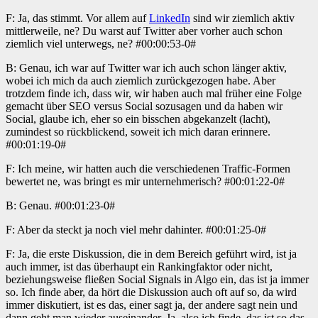
F: Ja, das stimmt. Vor allem auf
LinkedIn
sind wir ziemlich aktiv
mittlerweile, ne? Du warst auf Twitter aber vorher auch schon
ziemlich viel unterwegs, ne? #00:00:53-0#
B: Genau, ich war auf Twitter war ich auch schon länger aktiv,
wobei ich mich da auch ziemlich zurückgezogen habe. Aber
trotzdem finde ich, dass wir, wir haben auch mal früher eine Folge
gemacht über SEO versus Social sozusagen und da haben wir
Social, glaube ich, eher so ein bisschen abgekanzelt (lacht),
zumindest so rückblickend, soweit ich mich daran erinnere.
#00:01:19-0#
F: Ich meine, wir hatten auch die verschiedenen Traffic-Formen
bewertet ne, was bringt es mir unternehmerisch? #00:01:22-0#
B: Genau. #00:01:23-0#
F: Aber da steckt ja noch viel mehr dahinter. #00:01:25-0#
F: Ja, die erste Diskussion, die in dem Bereich geführt wird, ist ja
auch immer, ist das überhaupt ein Rankingfaktor oder nicht,
beziehungsweise fließen Social Signals in Algo ein, das ist ja immer
so. Ich finde aber, da hört die Diskussion auch oft auf so, da wird
immer diskutiert, ist es das, einer sagt ja, der andere sagt nein und
dann geht man wieder auseinander. Ja, also ich finde, das ist so das