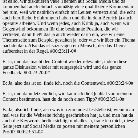
ist es so, wir diskutieren viele Themen auf Social Media und da
kommen halt auch einfach saumäßig viele qualifizierte Kommentare
bei rum, weil wir natürlich einfach mit Leuten vernetzt sind, die echt
auch berufliche Erfahrungen haben und die in dem Bereich ja auch
operativ arbeiten. Und wenn jedes, auch Kritik ja, auch wenn wir
Gegenwind bekommen für eine bestimmte Position, die wir
vertreten, dann fließt das ja auch wieder darin ein, wie wir eine
Themenseite zum Beispiel gestalten ja, oder wie wir über ein Thema
nachdenken. Also das ist sozusagen ein Mensch, der das Thema
aufbereitet in der Regel. #00:23:11-0#
F: Ja, und das macht den Content wieder relevanter, indem diese
ganze Diskussion wieder mit reingespielt wird und das ganze
Feedback. #00:23:20-0#
B: Ja, also das ist so, finde ich, noch die Contentwelt. #00:23:24-0#
F: Ja, und dann letztendlich, wie kann ich die Qualität von meinem
Content bestimmen, hast du da noch einen Tipp? #00:23:31-0#
B: Ja, also ich finde, also was ich zumindest feststelle ist, wenn man
mal was für die Webseite richtig geschrieben hat ja, und man hat da
auch die Keywords berücksichtigt und alles ja, traue ich mich, diese
Seite jetzt auf Social Media zu posten mit meinem persönlichen
Profil? #00:23:51-0#