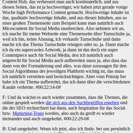
Content Hub, das verbessert man auch kontinuierlich, und aus
diesen Seiten, das ist ja hochwertiger, wir haben jetzt gerade vorige
Woche high Performance Content gemacht. Hochwertige Inhalte ist
das, qualitativ hochwertige Inhalte, und aus diesen Inhalten, aus so
einer großen Themenseite zum Beispiel kann man natürlich auch
Microcontent für Social Media rausbrechen. Also nehmen wir an,
ich mache für meine Webseite eine Themenseite über Turnschuhe ja,
weil ich bin, keine Ahnung, ich verkaufe Turnschuhe und dann
mache ich das Thema Turnschuhe reinigen oder so, ja. Dann mache
ich da ein supercooles Artwork, ja dann ist das doch ein super
Contentpiece auch für Social Media, den ich natürlich auch
artgerecht für Social Media auch aufbereiten muss ja, also dass das
dann von der Formatierung und alles, was dann sozusagen für den
Social Algorithmus der jeweiligen Plattform wichtig ist, das muss
ich natürlich verstehen und berücksichtigen. Aber vom Prinzip her
habe ich ein Thema aufbereitet, das ich dann über die verschiedenen
Kanäle verbreite. #00:22:14-0#
F: Und da wächst es auch wieder zusammen, dass die Themen, die
online gespielt werden
die sich aus den Suchbegriffen ergeben
und
die der SEO recherchiert hat dann, auch Inspiration für das Social.
bzw.
Marketing-Team
werden, also auch da greift es wieder
ineinander und auch umgekehrt. #00:22:29-0#
B: Und umgekehrt. Wenn ich jetzt, also ich finde, bei uns persönlich