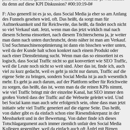
du denn auf diese KPI Diskussion? #00:10:19-0#
F: Also generell ist es ja so, dass Social Media ja eher so am Anfang
des Funnels gesehen wird, oft. Das heißt, da sorgt man für
Aufmerksamkeit und für Reichweite, das heißt, da findet noch nicht
so viel Verkauf statt. Jetzt, wenn man das jetzt wirklich mal nach
diesem Schema einsortiert, nach diesem Trichterschema ja, je weiter
man dann nach unten durchrutscht, desto näher ist man am Verkauf.
Und Suchmaschinenoptimierung ist dann ein bisschen weiter unten,
weil da der Kunde halt schon konkret nach einem Produkt oder
nach einer Dienstleistung sucht. Wenn man das so einsortiert ist es
logisch, dass Social Traffic nicht so gut konvertiert wie SEO Traffic,
weil die Leute noch nicht so weit sind. Aber das ist, finde ich, auch
viel zu kurz gedacht, weil es geht ja nicht nur darum, Traffic auf die
eigene Seite zu bringen, sondern Social Media ist ja auch wesentlich
mehr. Es geht ja auch darum, auf der Plattform selber für Reichweite
zu sorgen, das heißt, das ist, wenn man da die reinen KPIs nimmt,
wie viel Traffic bringt mir der einzelne Kanal, hat SEO immer den
großen Vorteil dass der Traffic auf die Webseite geleitet wird. Und
bei Social kann man auch sehr erfolgreich sein, ohne dass man jetzt
initiativ sehr viel Traffic generiert auf die eigene Seite. Das heißt,
von daher gibt es da einfach schon eine Riesendiskrepanz in der
Messbarkeit und in der Bewertung. Von daher finde ich dieses
Totschlagargument auch immer ziemlich unfair den Social Media
Kollegen gegenüber, weil da einfach auch oft Äpfel mit Birnen