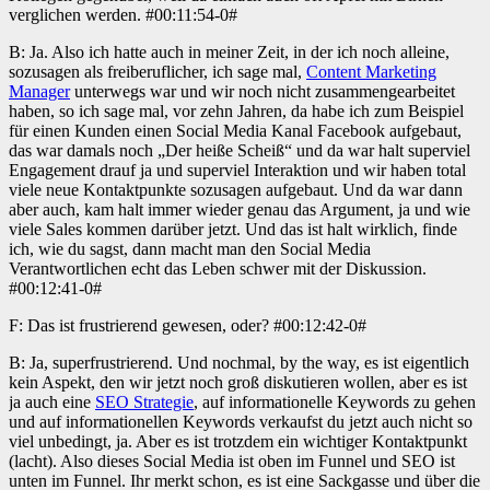
verglichen werden. #00:11:54-0#
B: Ja. Also ich hatte auch in meiner Zeit, in der ich noch alleine,
sozusagen als freiberuflicher, ich sage mal,
Content Marketing
Manager
unterwegs war und wir noch nicht zusammengearbeitet
haben, so ich sage mal, vor zehn Jahren, da habe ich zum Beispiel
für einen Kunden einen Social Media Kanal Facebook aufgebaut,
das war damals noch „Der heiße Scheiß“ und da war halt superviel
Engagement drauf ja und superviel Interaktion und wir haben total
viele neue Kontaktpunkte sozusagen aufgebaut. Und da war dann
aber auch, kam halt immer wieder genau das Argument, ja und wie
viele Sales kommen darüber jetzt. Und das ist halt wirklich, finde
ich, wie du sagst, dann macht man den Social Media
Verantwortlichen echt das Leben schwer mit der Diskussion.
#00:12:41-0#
F: Das ist frustrierend gewesen, oder? #00:12:42-0#
B: Ja, superfrustrierend. Und nochmal, by the way, es ist eigentlich
kein Aspekt, den wir jetzt noch groß diskutieren wollen, aber es ist
ja auch eine
SEO Strategie
, auf informationelle Keywords zu gehen
und auf informationellen Keywords verkaufst du jetzt auch nicht so
viel unbedingt, ja. Aber es ist trotzdem ein wichtiger Kontaktpunkt
(lacht). Also dieses Social Media ist oben im Funnel und SEO ist
unten im Funnel. Ihr merkt schon, es ist eine Sackgasse und über die