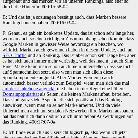
aufgebaut und das merken wir an unseren Rankings, also eher so
durch die Hintertür. #00:15:58-0#
B: Und das ist ja sozusagen bestätigt auch, dass Marken bessere
Rankingchancen haben. #00:16:03-0#
F: Genau, es gab ein konkretes Update, das ist schon sehr lange her,
wo man auch so einen richtigen Zusammenhang sehen konnte, dass
Google Marken in gewisser Weise bevorzugt ein bisschen, wo
wirklich Marken auch gewonnen haben in diesem Update, auch an
SEO-Traffic
und an Ranking. Das ist aber schon sehr lange her, aber
es hat sich auch immer mehr verfestigt, weil das macht ja auch Sinn.
Einer Marke kann man schon auch mehr unterstellen, dass sie nicht
auf Spamtechniken setzt, also wenn man sich allein diese
Spamkomponente anguckt. Aber Marken werden ja auch
automatisch besser verlinkt zum Beispiel, wenn man sich das mal
auf der Linkebene anguckt
, die haben in der Regel eine höhere
Domainpopularität
als Seiten, die keinen Markenaufbau betreiben.
Das sind ganz viele Aspekte, die sich positiv auf das Ranking
auswirken, wenn man an seiner Marke arbeitet. Und da viele
Unternehmen auch auf sozialen Netzwerken ihre Marken ausbauen,
hat das natürlich dann dadurch auch unmittelbar Auswirkungen auf
das Ranking. #00:17:07-0#
B: Ich finde es auch aus Usersicht logisch ja, also wenn ich jetzt
einen generischen Begriff eingebe, keine Ahnung, Jeans oder E-