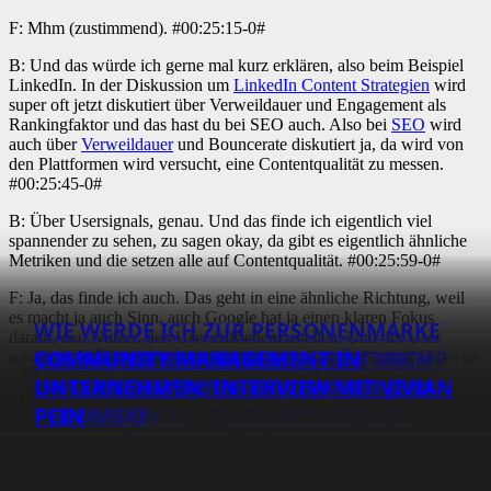
F: Mhm (zustimmend). #00:25:15-0#
B: Und das würde ich gerne mal kurz erklären, also beim Beispiel
LinkedIn. In der Diskussion um
LinkedIn Content Strategien
wird
super oft jetzt diskutiert über Verweildauer und Engagement als
Rankingfaktor und das hast du bei SEO auch. Also bei
SEO
wird
auch über
Verweildauer
und Bouncerate diskutiert ja, da wird von
den Plattformen wird versucht, eine Contentqualität zu messen.
#00:25:45-0#
B: Über Usersignals, genau. Und das finde ich eigentlich viel
spannender zu sehen, zu sagen okay, da gibt es eigentlich ähnliche
Metriken und die setzen alle auf Contentqualität. #00:25:59-0#
F: Ja, das finde ich auch. Das geht in eine ähnliche Richtung, weil
es macht ja auch Sinn, auch Google hat ja einen klaren Fokus
WIE WERDE ICH ZUR PERSONENMARKE
darauf, den Nutzer, den User zufriedenzustellen. Und der User
1 MIO. NUTZER IM MONAT – MIT DER
SEO FÜR EIN SOFTWARE-
WIE MAN EIN ERFOLGREICHES STARTUP
– OHNE PLUMPE WERBUNG FÜR MICH
WIE WERDE ICH LINKEDIN
COMMUNITY MANAGEMENT IN
sendet viele Signale aus, mit denen er signalisiert, ob er zufrieden ist
oder nicht. Also es macht Sinn, finde ich, wir haben ja gerade
SEO ALS GROWTH-STRATEGIE:
RICHTIGEN CONTENT STRATEGIE:
UNTERNEHMEN: INTERVIEW MIT BEAT
DOPPELT SO SICHTBAR WIE AIRBNB:
AUFBAUT: INTERVIEW MIT JOHANNES
ZU MACHEN? INTERVIEW MIT KERSTIN
INFLUENCER*IN? INTERVIEW MIT JENS
UNTERNEHMEN: INTERVIEW MIT VIVIAN
darüber gesprochen, sind Social Signals Rankingfaktoren, aber bei
INTERVIEW MIT KEVIN INDIG
INTERVIEW MIT JAN BRAKEBUSCH
KÖCK
INTERVIEW MIT DOMINIK SCHWARZ
KLIESCH
HOFFMANN
POLOMSKI
PEIN
den Usersignalen muss ich sagen, dass ich schon den Eindruck
habe, dass Google darauf zurückgreift, wie auch immer, ob sie es
jetzt bestätigen oder nicht. Und die sozialen Plattformen, gerade
LinkedIn, kommuniziert das auch sehr offen übrigens in einem