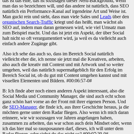
das ist das eine, das ist sozusagen dieser Nerd-Background, wenn
man das so bezeichnen will, und das andere ist natürlich, dass SEO
natürlich ein Performance-Kanal auf irgendeine Art und Weise ist.
Man guckt rein und sieht, dass man viele Sales und
Leads
über den
organischen Search-Traffic
kriegt und das heißt, man wächst als
SEO auf, indem man daran gemessen wird, wie viel Umsatz man
zum Beispiel macht. Und das ist jetzt ein Aspekt, der über Social
halt nicht so oft verargumentiert wird, ja weil es da vielleicht auch
einfach andere Zugänge gibt.
Also ich sehe das auch so, dass im Bereich Social natürlich
vielleicht eher die, ich nenne sie jetzt mal die Kreativen, arbeiten,
also auch die kreativ mit Content und mit Artwork und so weiter
umgehen, weil das natürlich supermaßgeblich für den Erfolg im
Bereich Social ist, ob du gut mit Content umgehen kannst und mit
visuellen Elementen und Bildern. #00:06:57-0#
B: Ich finde aber noch einen anderen Aspekt interessant, also die
Social Media und Community Manager, die sind auch echt schon
ganz schön hart vorne an der Front mit ihrer eigenen Person. Und
die
SEO-Manager
, die finde ich, aus ihrer Geschichte heraus, ja die
möchten gerne unter dem Radar fliegen. Also wenn ich mich daran
erinnere, wie wir sozusagen vor Jahren angefangen haben,
zusammen zu arbeiten, das war schon auch dein Mindset oder, wenn
ich das hier mal so rausposaunen darf, dieses, ich will unter dem
Radar fliegen, oder siehst du das nicht so? #00:07:29-0#