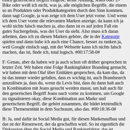
Bike oder weiß ich nicht, was ja, alle möglichen Begriffe, die einem
so an Produkten oder Produktkategorien durch den Sinn kommen,
dann sagt Google, ja was zeige ich dem User jetzt vorne. Und wenn
ich dem User vorne die relevanten Marken anzeige, da kann ich ja
wohl nichts falsch machen ja, also dann ist es auf jeden Fall ein
gutes Suchergebnis, was der User da sieht. Also muss ich daran
arbeiten, dass ich zu diesen Marken gehöre, die in der
Kategorie
spielen und dann habe ich auch eine Chance, besser zu ranken ja,
weil Google einfach sagt, mit der Webseite kann ich nichts falsch
machen, das ist, finde ich, total logisch. #00:17:58-0#
F: Genau, aber da haben wir ja auch schon oft drüber gesprochen in
letzter Zeit. Wir haben eine Folge Rankingfaktor Branding gemacht,
wir haben mit dem Olaf über Entitäten gesprochen, da kam das, da
ist das immer wieder gefallen, dass es wichtig ist, auch Brandsearch
auszulösen ja, dass du, wenn du Levis bist, dass du dann halt auch
in Kombination mit Jeans gesucht werden musst, um halt auch für
den generischen Begriff Jeans nach vorne zu kommen, um Google
zu signalisieren okay, diese Kombination aus Marke und
generischem Begriff, die gehört zusammen, die bildet letztendlich
diese Themenentität in dem Suchraum, also das. #00:18:36-0#
B: Ja, und dafür ist Social Media gut, für diesen Markenaufbau und
das ist der Riesenwert, der da geschaffen wird. So ist eigentlich die
Diskussion über die Social Media und Rankingfaktor, das ist