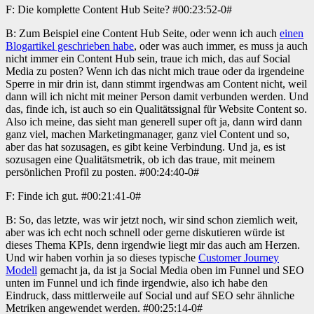
F: Die komplette Content Hub Seite? #00:23:52-0#
B: Zum Beispiel eine Content Hub Seite, oder wenn ich auch
einen
Blogartikel geschrieben habe
, oder was auch immer, es muss ja auch
nicht immer ein Content Hub sein, traue ich mich, das auf Social
Media zu posten? Wenn ich das nicht mich traue oder da irgendeine
Sperre in mir drin ist, dann stimmt irgendwas am Content nicht, weil
dann will ich nicht mit meiner Person damit verbunden werden. Und
das, finde ich, ist auch so ein Qualitätssignal für Website Content so.
Also ich meine, das sieht man generell super oft ja, dann wird dann
ganz viel, machen Marketingmanager, ganz viel Content und so,
aber das hat sozusagen, es gibt keine Verbindung. Und ja, es ist
sozusagen eine Qualitätsmetrik, ob ich das traue, mit meinem
persönlichen Profil zu posten. #00:24:40-0#
F: Finde ich gut. #00:21:41-0#
B: So, das letzte, was wir jetzt noch, wir sind schon ziemlich weit,
aber was ich echt noch schnell oder gerne diskutieren würde ist
dieses Thema KPIs, denn irgendwie liegt mir das auch am Herzen.
Und wir haben vorhin ja so dieses typische
Customer Journey
Modell
gemacht ja, da ist ja Social Media oben im Funnel und SEO
unten im Funnel und ich finde irgendwie, also ich habe den
Eindruck, dass mittlerweile auf Social und auf SEO sehr ähnliche
Metriken angewendet werden. #00:25:14-0#