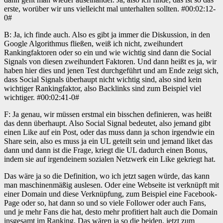
erste, worüber wir uns vielleicht mal unterhalten sollten. #00:02:12-
0#
B: Ja, ich finde auch. Also es gibt ja immer die Diskussion, in den
Google Algorithmus fließen, weiß ich nicht, zweihundert
Rankingfaktoren oder so ein und wie wichtig sind dann die Social
Signals von diesen zweihundert Faktoren. Und dann heißt es ja, wir
haben hier dies und jenen Test durchgeführt und am Ende zeigt sich,
dass Social Signals überhaupt nicht wichtig sind, also sind kein
wichtiger Rankingfaktor, also Backlinks sind zum Beispiel viel
wichtiger. #00:02:41-0#
F: Ja genau, wir müssen erstmal ein bisschen definieren, was heißt
das denn überhaupt. Also Social Signal bedeutet, also jemand gibt
einen Like auf ein Post, oder das muss dann ja schon irgendwie ein
Share sein, also es muss ja ein UL geteilt sein und jemand liket das
dann und dann ist die Frage, kriegt die UL dadurch einen Bonus,
indem sie auf irgendeinem sozialen Netzwerk ein Like gekriegt hat.
Das wäre ja so die Definition, wo ich jetzt sagen würde, das kann
man maschinenmäßig auslesen. Oder eine Webseite ist verknüpft mit
einer Domain und diese Verknüpfung, zum Beispiel eine Facebook-
Page oder so, hat dann so und so viele Follower oder auch Fans,
und je mehr Fans die hat, desto mehr profitiert halt auch die Domain
insgesamt im Ranking. Das wären ja so die beiden, jetzt zum