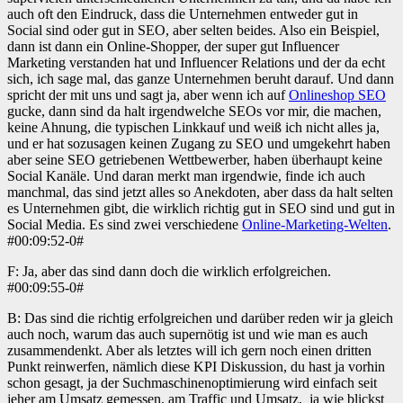
auch oft den Eindruck, dass die Unternehmen entweder gut in
Social sind oder gut in SEO, aber selten beides. Also ein Beispiel,
dann ist dann ein Online-Shopper, der super gut Influencer
Marketing verstanden hat und Influencer Relations und der da echt
sich, ich sage mal, das ganze Unternehmen beruht darauf. Und dann
spricht der mit uns und sagt ja, aber wenn ich auf
Onlineshop SEO
gucke, dann sind da halt irgendwelche SEOs vor mir, die machen,
keine Ahnung, die typischen Linkkauf und weiß ich nicht alles ja,
und er hat sozusagen keinen Zugang zu SEO und umgekehrt haben
aber seine SEO getriebenen Wettbewerber, haben überhaupt keine
Social Kanäle. Und daran merkt man irgendwie, finde ich auch
manchmal, das sind jetzt alles so Anekdoten, aber dass da halt selten
es Unternehmen gibt, die wirklich richtig gut in SEO sind und gut in
Social Media. Es sind zwei verschiedene
Online-Marketing-Welten
.
#00:09:52-0#
F: Ja, aber das sind dann doch die wirklich erfolgreichen.
#00:09:55-0#
B: Das sind die richtig erfolgreichen und darüber reden wir ja gleich
auch noch, warum das auch supernötig ist und wie man es auch
zusammendenkt. Aber als letztes will ich gern noch einen dritten
Punkt reinwerfen, nämlich diese KPI Diskussion, du hast ja vorhin
schon gesagt, ja der Suchmaschinenoptimierung wird einfach seit
jeher am Umsatz gemessen, am Traffic und Umsatz,
ja wie blickst