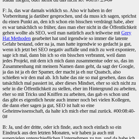
F: Ja, das war damals wirklich so. Also wir haben in der
Vorbereitung ja darüber gesprochen, und da muss ich sagen, sprichst
du einen Punkt an, den ich schon ein bisschen verdrängt habe, aber
es war tatsächlich so früher, dass man eher nicht in die Öffentlichkeit
gehen wollte als SEO, weil man natürlich auch teilweise mit
Grey
Hat Methoden
gearbeitet hat und irgendwie so immer die latente
Gefahr bestand, oder na ja, man hatte irgendwie so gedacht ja gut,
wenn ich jetzt bei SEO negativ auffalle und mich zu weit exponiere,
sage ich mal, dann bin ich so ein bisschen verbrannt, weil dann
jedes Projekt, mit dem ich mich dann zusammentue oder so, das im
Zusammenhang mit meinem Namen dann geht, da sagt der Google,
ja das ist ja eh der Spamer, der macht ja eh nur Quatsch, also
schießen wir den mal ab. Ich habe das nie so mal gesehen, dass das
tatsächlich mal passiert ist, aber dieses Mindset, eher so sich nicht zu
sehr in die Öffentlichkeit zu stellen, eher im Hintergrund zu arbeiten,
eher so mit Tricks und Kniffen zu arbeiten, das gab es schon und
das gibt es eigentlich heute auch immer noch bei vielen Kollegen,
die dann eher sagen ja gut, SEO ist halt so eine
Geheimwissenschaft, da halte ich mich eher mal zurück. #00:08:40-
0#
B: Ja, und der dritte, oder ich finde, auch noch einfach so ein
Eindruck aus den letzten Monaten, wir haben ja auch mit
supervielen unterschiedlichen Unternehmen zu tun, und da habe ich