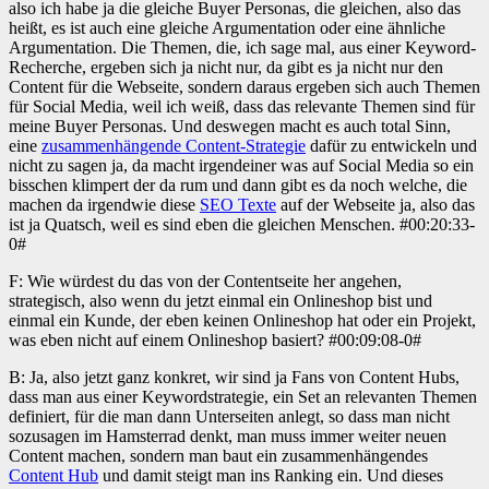
also ich habe ja die gleiche Buyer Personas, die gleichen, also das
heißt, es ist auch eine gleiche Argumentation oder eine ähnliche
Argumentation. Die Themen, die, ich sage mal, aus einer Keyword-
Recherche, ergeben sich ja nicht nur, da gibt es ja nicht nur den
Content für die Webseite, sondern daraus ergeben sich auch Themen
für Social Media, weil ich weiß, dass das relevante Themen sind für
meine Buyer Personas. Und deswegen macht es auch total Sinn,
eine
zusammenhängende Content-Strategie
dafür zu entwickeln und
nicht zu sagen ja, da macht irgendeiner was auf Social Media so ein
bisschen klimpert der da rum und dann gibt es da noch welche, die
machen da irgendwie diese
SEO Texte
auf der Webseite ja, also das
ist ja Quatsch, weil es sind eben die gleichen Menschen. #00:20:33-
0#
F: Wie würdest du das von der Contentseite her angehen,
strategisch, also wenn du jetzt einmal ein Onlineshop bist und
einmal ein Kunde, der eben keinen Onlineshop hat oder ein Projekt,
was eben nicht auf einem Onlineshop basiert? #00:09:08-0#
B: Ja, also jetzt ganz konkret, wir sind ja Fans von Content Hubs,
dass man aus einer Keywordstrategie, ein Set an relevanten Themen
definiert, für die man dann Unterseiten anlegt, so dass man nicht
sozusagen im Hamsterrad denkt, man muss immer weiter neuen
Content machen, sondern man baut ein zusammenhängendes
Content Hub
und damit steigt man ins Ranking ein. Und dieses