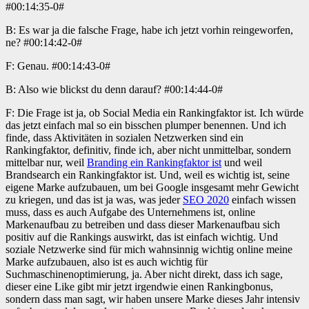
#00:14:35-0#
B: Es war ja die falsche Frage, habe ich jetzt vorhin reingeworfen,
ne? #00:14:42-0#
F: Genau. #00:14:43-0#
B: Also wie blickst du denn darauf? #00:14:44-0#
F: Die Frage ist ja, ob Social Media ein Rankingfaktor ist. Ich würde
das jetzt einfach mal so ein bisschen plumper benennen. Und ich
finde, dass Aktivitäten in sozialen Netzwerken sind ein
Rankingfaktor, definitiv, finde ich, aber nicht unmittelbar, sondern
mittelbar nur, weil
Branding ein Rankingfaktor ist
und weil
Brandsearch ein Rankingfaktor ist. Und, weil es wichtig ist, seine
eigene Marke aufzubauen, um bei Google insgesamt mehr Gewicht
zu kriegen, und das ist ja was, was jeder
SEO 2020
einfach wissen
muss, dass es auch Aufgabe des Unternehmens ist, online
Markenaufbau zu betreiben und dass dieser Markenaufbau sich
positiv auf die Rankings auswirkt, das ist einfach wichtig. Und
soziale Netzwerke sind für mich wahnsinnig wichtig online meine
Marke aufzubauen, also ist es auch wichtig für
Suchmaschinenoptimierung, ja. Aber nicht direkt, dass ich sage,
dieser eine Like gibt mir jetzt irgendwie einen Rankingbonus,
sondern dass man sagt, wir haben unsere Marke dieses Jahr intensiv