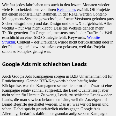
Wie fast jedes Jahr haben uns auch in den letzten Monaten wieder
viele EntscheiderInnen von ihren
Relaunches
erzählt. Oft Projekte
mit einem sechsstelligen Rahmen. In der Regel werden Content-
Management-Systeme gewechselt, auf neue Versionen gehoben (aus
Sicherheitsgründen) und das Design und die UX aufgefrischt. Alles
wichtig – nur was nicht klappt: Dass die Website danach mehr
Traffic generiert. Im Gegenteil, meistens rutscht der Traffic ab. Weil
es schlicht an einer SEO-Strategie fehlt. Keywords,
Website-
Struktur
, Content – der Dreiklang wurde nicht berücksichtigt oder in
der Planung auch bewusst außen vor gelassen, weil das Projekt
schon so komplex genug war.
Google Ads mit schlechten Leads
Auch Google Ads-Kampagnen sorgen in B2B-Unternehmen oft für
Ernüchterung. Gerade B2B-Keywords haben häufig hohe
Klickpreise, was die Kampagnen schnell teuer macht. Zwar ist eine
Kampagne relativ schnell aufgesetzt, die Lead-Qualität sorgt aber
nicht selten für Unmut: Zu wenig Leads, zu schlechte Leads – oder
Leads, die man sowieso bekommen hätte, weil die Anzeigen auf
Brand-Begriffe geschaltet werden. Das ist, was wir oft hören und
sehen. Dabei spricht grundsätzlich nichts gegen Google Ads.
Allerdings bedarf es dafür einer granular aufgesetzten Kampagne