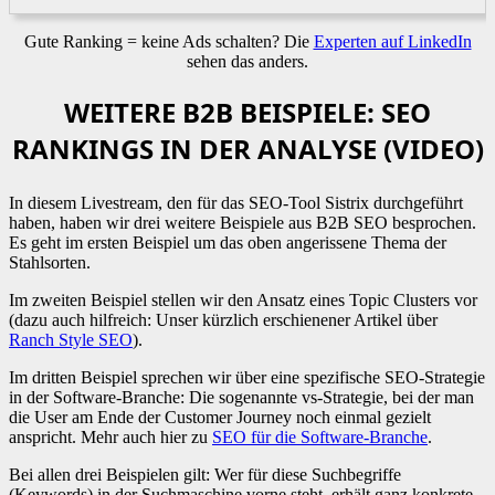
Gute Ranking = keine Ads schalten? Die
Experten auf LinkedIn
sehen das anders.
WEITERE B2B BEISPIELE: SEO
RANKINGS IN DER ANALYSE (VIDEO)
In diesem Livestream, den für das SEO-Tool Sistrix durchgeführt
haben, haben wir drei weitere Beispiele aus B2B SEO besprochen.
Es geht im ersten Beispiel um das oben angerissene Thema der
Stahlsorten.
Im zweiten Beispiel stellen wir den Ansatz eines Topic Clusters vor
(dazu auch hilfreich: Unser kürzlich erschienener Artikel über
Ranch Style SEO
).
Im dritten Beispiel sprechen wir über eine spezifische SEO-Strategie
in der Software-Branche: Die sogenannte vs-Strategie, bei der man
die User am Ende der Customer Journey noch einmal gezielt
anspricht. Mehr auch hier zu
SEO für die Software-Branche
.
Bei allen drei Beispielen gilt: Wer für diese Suchbegriffe
(Keywords) in der Suchmaschine vorne steht, erhält ganz konkrete